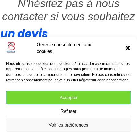
N'hésitez pas à nous
contacter si vous souhaitez
Aménagement d'un magasin.
un devis
Découvrir
Gérer le consentement aux
cookies
Contactez-nous
Nous utilisons les cookies pour stocker et/ou accéder aux informations des
appareils. Consentir à ces technologies nous permettra de traiter des
données telles que le comportement de navigation. Ne pas consentir ou de
retirer son consentement peut avoir un effet négatif sur certaines fonctions.
Politiques de confidentialité
Mentions légales
Accepter
Contact
Refuser
Voir les préférences
©
2025 – Crée par BE YOU